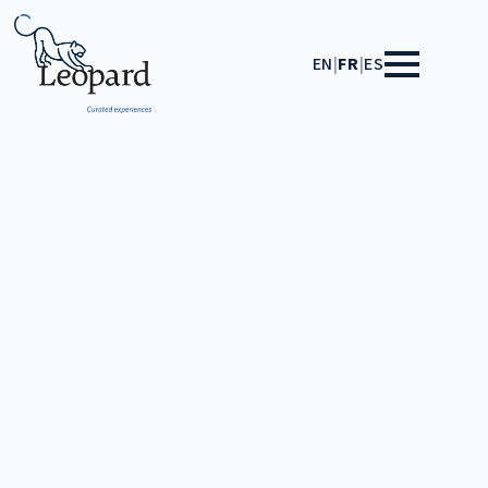
EN
|
FR
|
ES