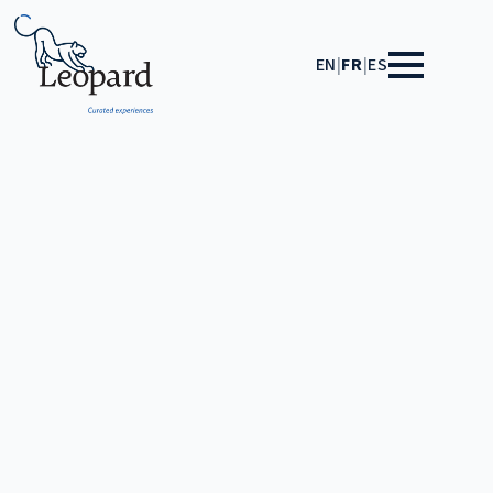
EN
|
FR
|
ES