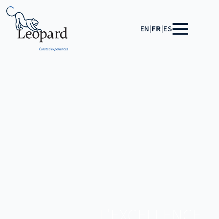
EN
|
FR
|
ES
L'AFRIQUE,
L'EXCELLENCE
L'ART DU
UN