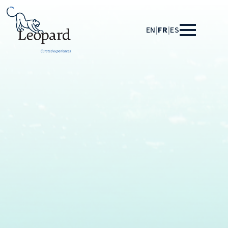
EN
|
FR
|
ES