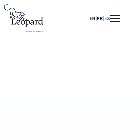
EN
|
FR
|
ES