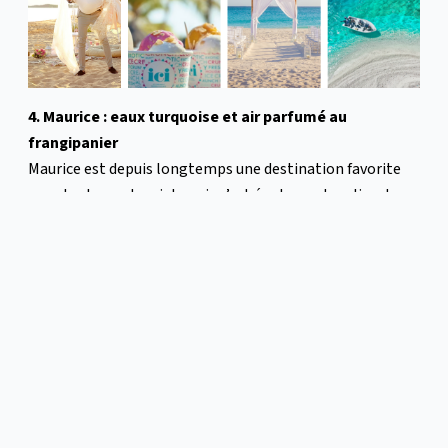
4. Maurice : eaux turquoise et air parfumé au
frangipanier
Maurice est depuis longtemps une destination favorite
pour les lunes de miel, mais c’est également un lieu de
mariage idyllique. Maurice offre le cadre d’un mariage
sans effort romantique avec ses eaux turquoise chaudes,
ses plages bordées de palmiers et ses couchers de soleil
insulaires.
Que vous imaginiez un mariage pieds nus sur la plage
avec le sable entre les orteils, une cérémonie dans un
jardin luxuriant, une célébration moderne dans un
complexe cinq étoiles, ou l’échange de vos vœux à bord
d’un catamaran voguant sur l’océan Indien, Maurice offre