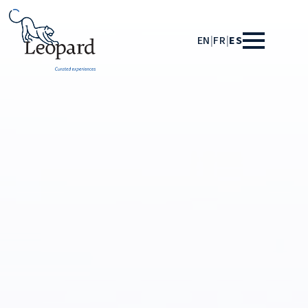
EN
|
FR
|
ES