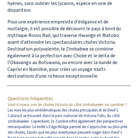
hyènes, sans oublier les lycaons, espèce en voie de
disparition.
Pour une expérience empreinte d'élégance et de
nostalgie, il est possible de découvrir le pays à bord du
mythique Rovos Rail, qui traverse Hwange et Matobo
avant d'atteindre les spectaculaires chutes Victoria.
Destination polyvalente, le Zimbabwe se combine
également à la perfection avec Chobe et le delta de
l’Okavango au Botswana, ou encore avec la bande de
Caprivi en Namibie, pour créer un voyage multi-
destinations d'une richesse exceptionnelle.
Questions fréquentes
Vaut-il mieux voir les chutes Victoria du côté zimbabwéen ou zambien ?
Les vues les plus emblématiques des chutes principales et de Devil’s
Cataract se trouvent dans le parc national de Victoria Falls, du côté
zimbabwéen. Cependant, la Zambie offre également des perspectives
remarquables. Le Knife’s Edge Bridge permet de s'approcher au plus près
des chutes, tandis que les plus aventureux peuvent nager dans Devil’s
Pool (une piscine naturelle creusée dans la roche, juste au bord des