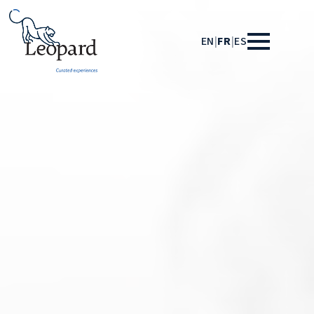
EN
|
FR
|
ES