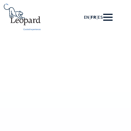
EN
|
FR
|
ES