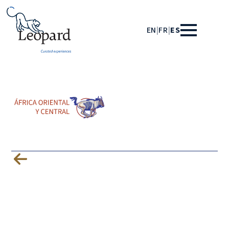
EN
|
FR
|
ES