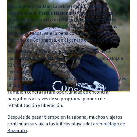
Para quienes realizan su primer safari, solemos
recomendar el Parque Nacional Kruger de Sudáfrica,
donde se pueden ver con relativa facilidad a los Cinco
Grandes. Sin embargo, para los viajeros de safari más
experimentados, vale la pena considerar el Parque
Nacional de Gorongosa, en el centro de Mozambique.
Este destino infravalorado es tres veces y media el
tamaño del Maasai Mara, pero actualmente solo aloja a
32 visitantes nocturnos, lo que añade un nivel de
exclusividad poco común. Este parque tiene una
inspiradora
historia
de recuperación de la vida salvaje y es
un lugar especialmente bueno para ver perros salvajes.
También tendrá la rara oportunidad de encontrar
pangolines a través de su programa pionero de
rehabilitación y liberación.
Después de pasar tiempo en la sabana, muchos viajeros
continúan su viaje a las idílicas playas del
archipiélago de
Bazaruto
.