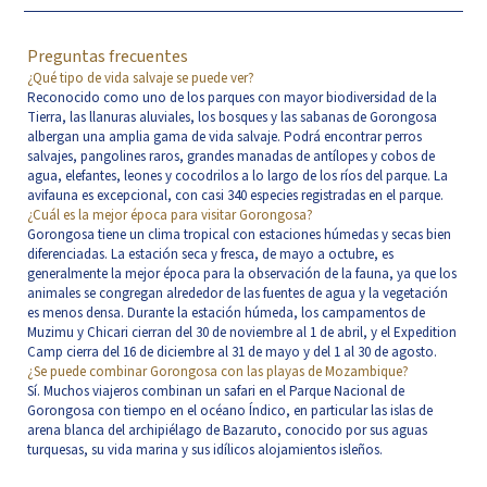
Preguntas frecuentes
¿Qué tipo de vida salvaje se puede ver?
Reconocido como uno de los parques con mayor biodiversidad de la
Tierra, las llanuras aluviales, los bosques y las sabanas de Gorongosa
albergan una amplia gama de vida salvaje. Podrá encontrar perros
salvajes, pangolines raros, grandes manadas de antílopes y cobos de
agua, elefantes, leones y cocodrilos a lo largo de los ríos del parque. La
avifauna es excepcional, con casi 340 especies registradas en el parque.
¿Cuál es la mejor época para visitar Gorongosa?
Gorongosa tiene un clima tropical con estaciones húmedas y secas bien
diferenciadas. La estación seca y fresca, de mayo a octubre, es
generalmente la mejor época para la observación de la fauna, ya que los
animales se congregan alrededor de las fuentes de agua y la vegetación
es menos densa. Durante la estación húmeda, los campamentos de
Muzimu y Chicari cierran del 30 de noviembre al 1 de abril, y el Expedition
Camp cierra del 16 de diciembre al 31 de mayo y del 1 al 30 de agosto.
¿Se puede combinar Gorongosa con las playas de Mozambique?
Sí. Muchos viajeros combinan un safari en el Parque Nacional de
Gorongosa con tiempo en el océano Índico, en particular las islas de
arena blanca del archipiélago de Bazaruto, conocido por sus aguas
turquesas, su vida marina y sus idílicos alojamientos isleños.