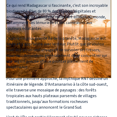
Ce qui rend Madagascar si fascinante, c’est son incroyable
biodiversité. Plus de 80 % des espèces végétales et
animales de l’île n’existent nulle part ailleurs au monde,
notamment ses lémuriens et ses caméléons aux
couleurs éclatantes.
Quatrième plus grande île de la planète, Madagascar est
vaste et s'apprivoise avec lenteur. Plutôt que de vouloir
tout voir en un seul voyage et de survoler ses trésors,
nous recommandons généralement de se concentrer sur
une région précise afin de profiter pleinement de
l’expérience.
Pour une première approche, la mythique RN7 dessine un
itinéraire de légende. D'Antananarivo à la côte sud-ouest,
elle traverse une mosaïque de paysages : des forêts
tropicales aux hauts plateaux parsemés de villages
traditionnels, jusqu'aux formations rocheuses
spectaculaires qui annoncent le Grand Sud.