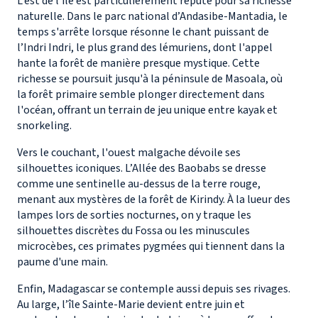
L’est de l'île est particulièrement réputé pour sa richesse
naturelle. Dans le parc national d’Andasibe-Mantadia, le
temps s'arrête lorsque résonne le chant puissant de
l’Indri Indri, le plus grand des lémuriens, dont l'appel
hante la forêt de manière presque mystique. Cette
richesse se poursuit jusqu'à la péninsule de Masoala, où
la forêt primaire semble plonger directement dans
l'océan, offrant un terrain de jeu unique entre kayak et
snorkeling.
Vers le couchant, l'ouest malgache dévoile ses
silhouettes iconiques. L’Allée des Baobabs se dresse
comme une sentinelle au-dessus de la terre rouge,
menant aux mystères de la forêt de Kirindy. À la lueur des
lampes lors de sorties nocturnes, on y traque les
silhouettes discrètes du Fossa ou les minuscules
microcèbes, ces primates pygmées qui tiennent dans la
paume d'une main.
Enfin, Madagascar se contemple aussi depuis ses rivages.
Au large, l’île Sainte-Marie devient entre juin et