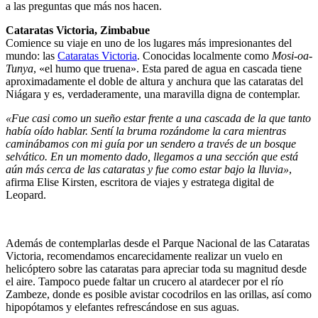
a las preguntas que más nos hacen.
Cataratas Victoria, Zimbabue
Comience su viaje en uno de los lugares más impresionantes del
mundo: las
Cataratas Victoria
. Conocidas localmente como
Mosi-oa-
Tunya
, «el humo que truena». Esta pared de agua en cascada tiene
aproximadamente el doble de altura y anchura que las cataratas del
Niágara y es, verdaderamente, una maravilla digna de contemplar.
«Fue casi como un sueño estar frente a una cascada de la que tanto
había oído hablar. Sentí la bruma rozándome la cara mientras
caminábamos con mi guía por un sendero a través de un bosque
selvático. En un momento dado, llegamos a una sección que está
aún más cerca de las cataratas y fue como estar bajo la lluvia»
,
afirma Elise Kirsten, escritora de viajes y estratega digital de
Leopard.
Además de contemplarlas desde el Parque Nacional de las Cataratas
Victoria, recomendamos encarecidamente realizar un vuelo en
helicóptero sobre las cataratas para apreciar toda su magnitud desde
el aire. Tampoco puede faltar un crucero al atardecer por el río
Zambeze, donde es posible avistar cocodrilos en las orillas, así como
hipopótamos y elefantes refrescándose en sus aguas.