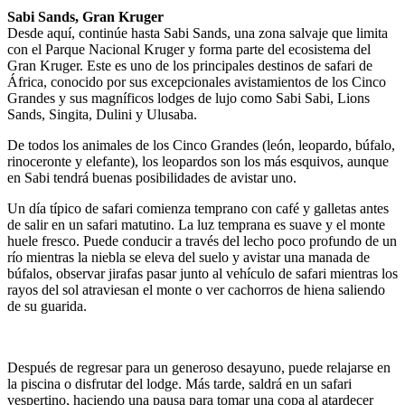
Sabi Sands, Gran Kruger
Desde aquí, continúe hasta Sabi Sands, una zona salvaje que limita
con el Parque Nacional Kruger y forma parte del ecosistema del
Gran Kruger. Este es uno de los principales destinos de safari de
África, conocido por sus excepcionales avistamientos de los Cinco
Grandes y sus magníficos lodges de lujo como Sabi Sabi, Lions
Sands, Singita, Dulini y Ulusaba.
De todos los animales de los Cinco Grandes (león, leopardo, búfalo,
rinoceronte y elefante), los leopardos son los más esquivos, aunque
en Sabi tendrá buenas posibilidades de avistar uno.
Un día típico de safari comienza temprano con café y galletas antes
de salir en un safari matutino. La luz temprana es suave y el monte
huele fresco. Puede conducir a través del lecho poco profundo de un
río mientras la niebla se eleva del suelo y avistar una manada de
búfalos, observar jirafas pasar junto al vehículo de safari mientras los
rayos del sol atraviesan el monte o ver cachorros de hiena saliendo
de su guarida.
Después de regresar para un generoso desayuno, puede relajarse en
la piscina o disfrutar del lodge. Más tarde, saldrá en un safari
vespertino, haciendo una pausa para tomar una copa al atardecer