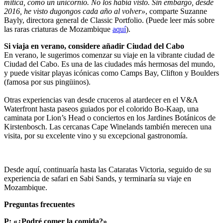
mítica, como un unicornio. No los había visto. Sin embargo, desde
2016, he visto dugongos cada año al volver»
, comparte Suzanne
Bayly, directora general de Classic Portfolio. (Puede leer más sobre
las raras criaturas de Mozambique
aquí
).
Si viaja en verano, considere añadir Ciudad del Cabo
En verano, le sugerimos comenzar su viaje en la vibrante ciudad de
Ciudad del Cabo. Es una de las ciudades más hermosas del mundo,
y puede visitar playas icónicas como Camps Bay, Clifton y Boulders
(famosa por sus pingüinos).
Otras experiencias van desde cruceros al atardecer en el V&A
Waterfront hasta paseos guiados por el colorido Bo-Kaap, una
caminata por Lion’s Head o conciertos en los Jardines Botánicos de
Kirstenbosch. Las cercanas Cape Winelands también merecen una
visita, por su excelente vino y su excepcional gastronomía.
Desde aquí, continuaría hasta las Cataratas Victoria, seguido de su
experiencia de safari en Sabi Sands, y terminaría su viaje en
Mozambique.
Preguntas frecuentes
P: «¿Podré comer la comida?»