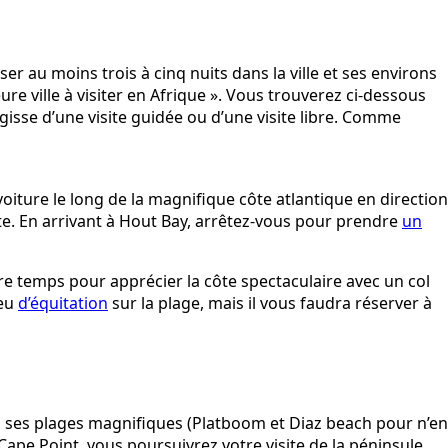
r au moins trois à cinq nuits dans la ville et ses environs
ure ville à visiter en Afrique ». Vous trouverez ci-dessous
isse d’une visite guidée ou d’une visite libre. Comme
ure le long de la magnifique côte atlantique en direction
te. En arrivant à Hout Bay, arrêtez-vous pour prendre
un
tre temps pour apprécier la côte spectaculaire avec un col
peu
d’équitation
sur la plage, mais il vous faudra réserver à
e, ses plages magnifiques (Platboom et Diaz beach pour n’en
 Cape Point, vous poursuivrez votre visite de la péninsule,