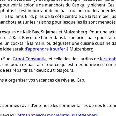
pour voir la colonie de manchots du Cap qui y nichent. Ce
 photos ! Il est important de ne pas toucher ou déranger l
l’île Hollams Bird, près de la côte centrale de la Namibie, ju
anchots et sur les raisons pour lesquelles ils sont menacés 
resques de Kalk Bay, St James et Muizenberg. Pour une activ
ter à Kalk Bay et de flâner dans la rue principale pour fair
le, un cocktail à la main, ou dégustez une cuisine cubaine 
e idée serait
d’apprendre à surfer
à Muizenberg.
du Sud,
Groot Constantia
, et celle des des jardins de
Kirsten
s ne pourrez pas faire tout ce qui est mentionné ici en une
de les répartir sur deux ou trois jours.
s à organiser vos vacances de rêve au Cap.
us sommes ravis d’entendre les commentaires de nos lecteurs 
-ci ici :
https://mailchi.mp/2e4afa50d15f/leopard