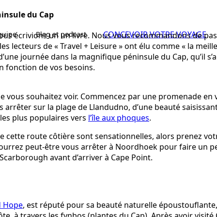
éninsule du Cap
CONCEVOIR VOTRE VOYAGE
équipe
Blog et podcast
 nous écrivions un un livre. Nous vous recommandons de passe
es lecteurs de « Travel + Leisure » ont élu comme « la meille
une journée dans la magnifique péninsule du Cap, qu’il s’ag
en fonction de vos besoins.
 vous souhaitez voir. Commencez par une promenade en voit
s arrêter sur la plage de Llandudno, d’une beauté saisissan
 les plus populaires vers
l’île aux phoques
.
de cette route côtière sont sensationnelles, alors prenez vo
pourrez peut-être vous arrêter à Noordhoek pour faire un 
t Scarborough avant d’arriver à Cape Point.
d Hope
, est réputé pour sa beauté naturelle époustouflant
te, à travers les fynbos (plantes du Cap). Après avoir visité