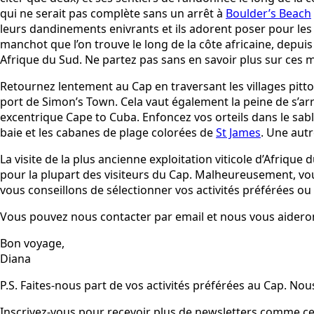
qui ne serait pas complète sans un arrêt à
Boulder’s Beach
leurs dandinements enivrants et ils adorent poser pour les
manchot que l’on trouve le long de la côte africaine, depuis 
Afrique du Sud. Ne partez pas sans en savoir plus sur ces m
Retournez lentement au Cap en traversant les villages pitto
port de Simon’s Town. Cela vaut également la peine de s’arrê
excentrique Cape to Cuba. Enfoncez vos orteils dans le sab
baie et les cabanes de plage colorées de
St James
. Une autr
La visite de la plus ancienne exploitation viticole d’Afrique 
pour la plupart des visiteurs du Cap. Malheureusement, vou
vous conseillons de sélectionner vos activités préférées ou 
Vous pouvez nous contacter par email et nous vous aideron
Bon voyage,
Diana
P.S. Faites-nous part de vos activités préférées au Cap. No
Inscrivez-vous pour recevoir plus de newsletters comme celle