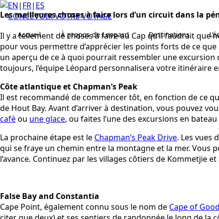
EN
|
FR
|
ES
Les meilleures choses à faire lors d’un circuit dans la p
CONCEVOIR VOTRE VOYAGE
Accueil
À propos de Leopard
Destinations
L’
Il y a tellement de choses à faire au Cap qu’il faudrait que
pour vous permettre d’apprécier les points forts de ce que l
un aperçu de ce à quoi pourrait ressembler une excursion d’
toujours, l’équipe Léopard personnalisera votre itinéraire 
Côte atlantique et Chapman’s Peak
Il est recommandé de commencer tôt, en fonction de ce que
de Hout Bay. Avant d’arriver à destination, vous pouvez vou
café
ou
une glace
, ou faites l’une des excursions en bateau
La prochaine étape est le
Chapman’s Peak Drive
. Les vues 
qui se fraye un chemin entre la montagne et la mer. Vous 
l’avance. Continuez par les villages côtiers de Kommetjie e
False Bay and Constantia
Cape Point, également connu sous le nom de
Cape of Goo
citer que deux) et ses sentiers de randonnée le long de la cô