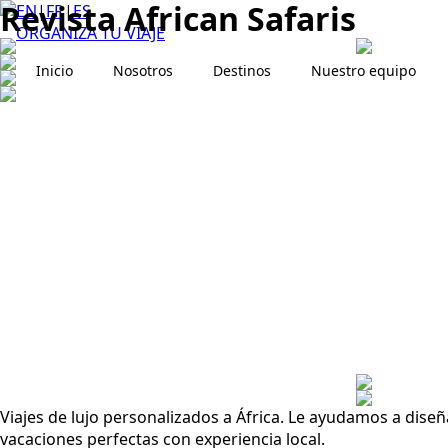
Revista African Safaris
EN
|
FR
|
ES
ORGANIZA TU VIAJE
Inicio
Nosotros
Destinos
Nuestro equipo
Viajes de lujo personalizados a África. Le ayudamos a diseñ
vacaciones perfectas con experiencia local.