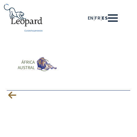
EN
|
FR
|
ES